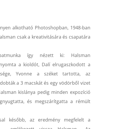
nnyen alkotható Photoshopban, 1948-ban
alsman csak a kreativitására és csapatára
patmunka így nézett ki: Halsman
enyomta a kioldót, Dalí elrugaszkodott a
esége, Yvonne a széket tartotta, az
 dobták a 3 macskát és egy vödörből vizet
Halsman kislánya pedig minden expozíció
gnyugtatta, és megszárítgatta a rémült
sal később, az eredmény megfelelt a