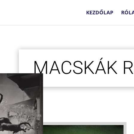
KEZDŐLAP
RÓL
MACSKÁK 