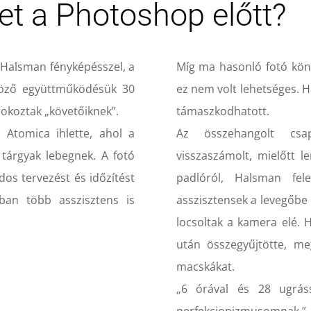
let a Photoshop előtt?
e Halsman fényképésszel, a
Míg ma hasonló fotó kö
csöző együttműködésük 30
ez nem volt lehetséges. H
 okoztak „követőiknek”.
támaszkodhatott.
 Atomica ihlette, ahol a
Az összehangolt csa
 tárgyak lebegnek. A fotó
visszaszámolt, mielőtt l
os tervezést és időzítést
padlóról, Halsman fel
ban több asszisztens is
asszisztensek a levegőbe
locsoltak a kamera elé. 
után összegyűjtötte, me
macskákat.
„6 órával és 28 ugrás