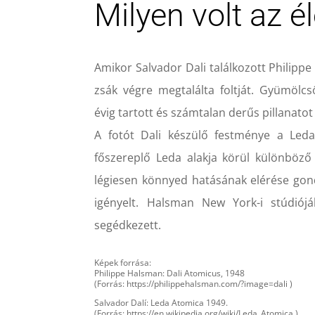
Milyen volt az é
Amikor Salvador Dali találkozott Philipp
zsák végre megtalálta foltját. Gyümöl
évig tartott és számtalan derűs pillanatot
A fotót Dali készülő festménye a Leda
főszereplő Leda alakja körül különböző
légiesen könnyed hatásának elérése gond
igényelt. Halsman New York-i stúdiójá
segédkezett.
Képek forrása:
Philippe Halsman: Dali Atomicus, 1948
(Forrás: https://philippehalsman.com/?image=dali )
Salvador Dalí: Leda Atomica 1949.
(Forrás: https://en.wikipedia.org/wiki/Leda_Atomica )